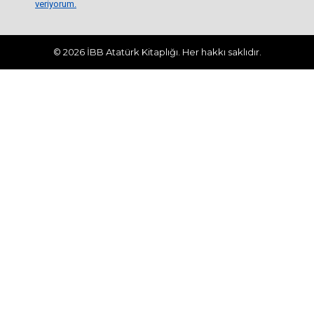
veriyorum.
© 2026 İBB Atatürk Kitaplığı. Her hakkı saklıdır.