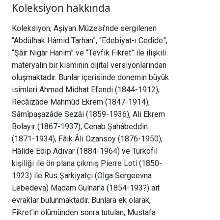
Koleksiyon hakkında
Koleksiyon; Aşiyan Müzesi’nde sergilenen 
“Abdülhak Hâmid Tarhan”, “Edebiyat-ı Cedîde”, 
“Şâir Nigâr Hanım” ve “Tevfik Fikret” ile ilişkili 
materyalin bir kısmının dijital versiyonlarından 
oluşmaktadır. Bunlar içerisinde dönemin büyük 
isimleri Ahmed Midhat Efendi (1844-1912), 
Recâizâde Mahmûd Ekrem (1847-1914), 
Sâmîpaşazâde Sezâi (1859-1936), Ali Ekrem 
Bolayır (1867-1937), Cenab Şahâbeddin 
(1871-1934), Fâik Âli Ozansoy (1876-1950), 
Hâlide Edip Adıvar (1884-1964) ve Türkofil 
kişiliği ile ön plana çıkmış Pierre Loti (1850-
1923) ile Rus Şarkiyatçı (Olga Sergeevna 
Lebedeva) Madam Gülnar’a (1854-193?) ait 
evraklar bulunmaktadır. Bunlara ek olarak, 
Fikret’in ölümünden sonra tutulan, Mustafa 