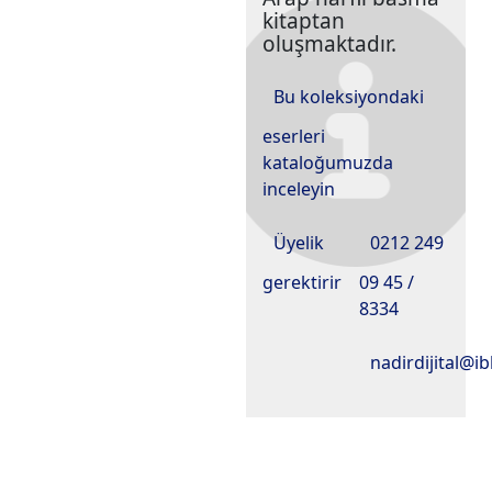
kitaptan
oluşmaktadır.
Bu koleksiyondaki
eserleri
kataloğumuzda
inceleyin
Üyelik
0212 249
gerektirir
09 45 /
8334
nadirdijital@ib