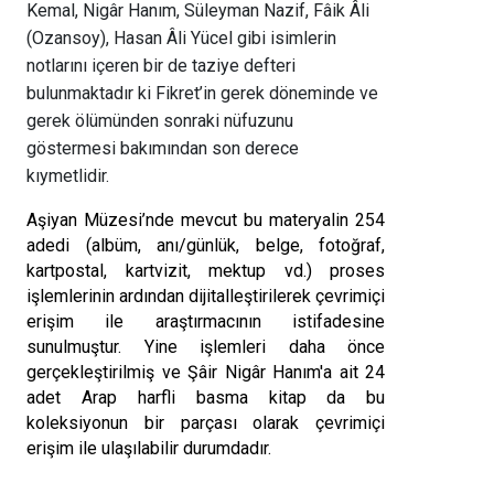
Kemal, Nigâr Hanım, Süleyman Nazif, Fâik Âli 
(Ozansoy), Hasan Âli Yücel gibi isimlerin 
notlarını içeren bir de taziye defteri 
bulunmaktadır ki Fikret’in gerek döneminde ve 
gerek ölümünden sonraki nüfuzunu 
göstermesi bakımından son derece 
kıymetlidir.
Aşiyan Müzesi’nde mevcut bu materyalin 254 
adedi (albüm, anı/günlük, belge, fotoğraf, 
kartpostal, kartvizit, mektup vd.) proses 
işlemlerinin ardından dijitalleştirilerek çevrimiçi 
erişim ile araştırmacının istifadesine 
sunulmuştur. Yine işlemleri daha önce 
gerçekleştirilmiş ve Şâir Nigâr Hanım'a ait 24 
adet Arap harfli basma kitap da bu 
koleksiyonun bir parçası olarak çevrimiçi 
erişim ile ulaşılabilir durumdadır.