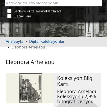
Sadece dijital kaynaklarda ara
Detaylı ara
Ana Sayfa
Dijital Koleksiyonlar
Eleonora Arhelaou
Eleonora Arhelaou
Koleksiyon Bilgi
Kartı
Eleonora Arhelaou
Koleksiyonu 2,956
fotoğraf içeriyor.