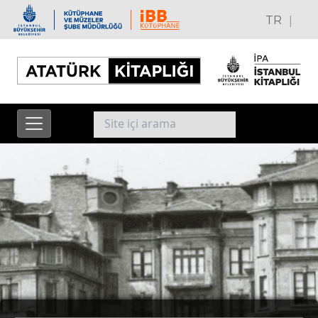
|
TR
EN