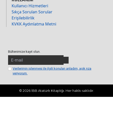
Kullanıcı Hizmetleri
Sıkça Sorulan Sorular
Erişilebilirlik
KVKK Aydınlatma Metni
Bültenimize kayıt olun.
Verilerimin işlenmesi ile ilgili konuları anladım, açık rıza
veriyorum.
© 2026 İBB Atatürk Kitaplığı. Her hakkı saklıdır.