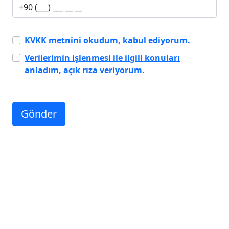
KVKK metnini okudum, kabul ediyorum.
Verilerimin işlenmesi ile ilgili konuları
anladım, açık rıza veriyorum.
Gönder