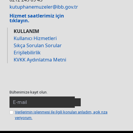
kutuphanemuzeler@ibb.gov.tr
Hizmet saatlerimiz için
tıklayın.
KULLANIM
Kullanıcı Hizmetleri
Sıkça Sorulan Sorular
Erişilebilirlik
KVKK Aydınlatma Metni
Bültenimize kayıt olun.
Verilerimin işlenmesi ile ilgili konuları anladım, açık rıza
veriyorum.